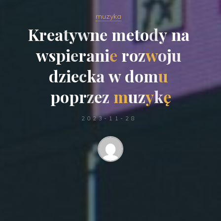
muzyka
K
r
e
a
t
y
w
n
e
m
e
t
o
d
y
n
a
w
s
p
i
e
r
a
n
i
e
r
o
z
w
o
j
u
d
z
i
e
c
k
a
w
d
o
m
u
p
o
p
r
z
e
z
m
u
z
y
k
ę
2023-11-28