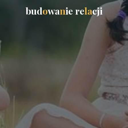
b
u
d
o
w
a
n
i
e
r
e
l
a
c
j
i