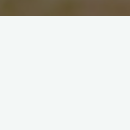
budowanie relacji
porady dla rodziców
relacje
rodzeństwa
Kreatywne metody na
budowanie relacji