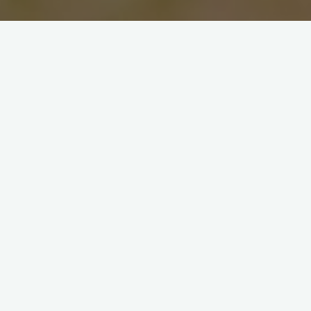
aktywności
dom
dzieci
kreatywne
pomysły
Kreatywne pomysły na
aktywności z dziećmi w domu
2023-07-17