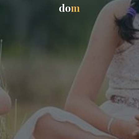
d
o
m