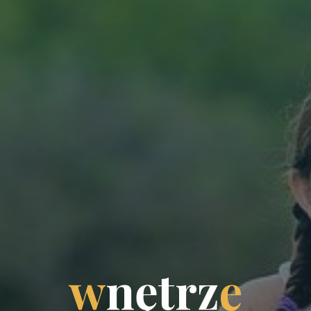
w
n
ę
t
r
z
e