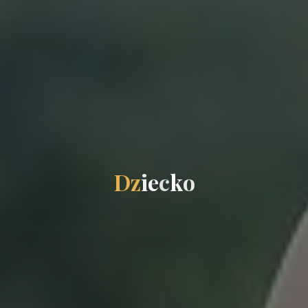
D
z
i
e
c
k
o