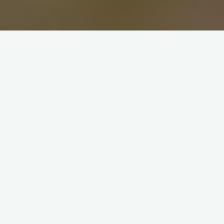
Dziecko
Widok z perspektywy dziecka
2018-03-26
Pamiętaj, że świat dziecka jest blisko i nisko nad